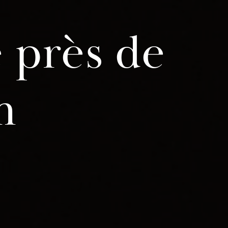
 près de
m
e