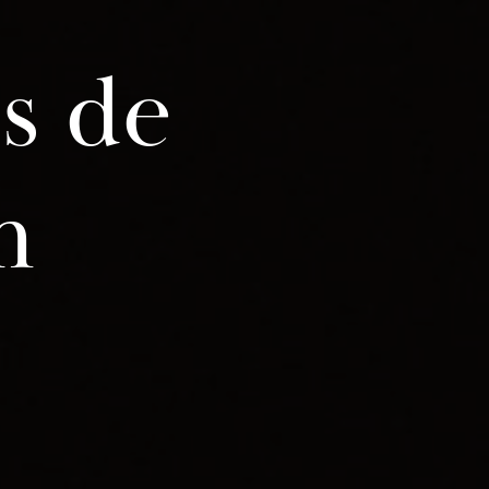
s de
m
e