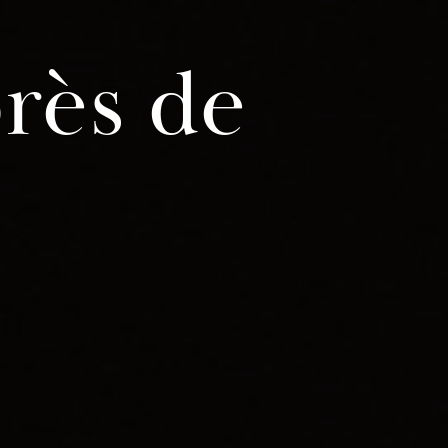
rès de
e