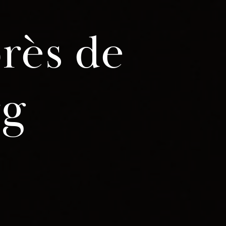
rès de
rg
e